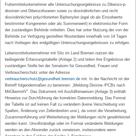
Futtermittelunternehmer alle Untersuchungsergebnisse zu Dibenzo-p-
dioxinen und Dibenzofuranen sowie zu dioxinähnlichen und nicht
dioxinähnlichen polychlorierten Biphenylen (egal ob als Einzelwerte
bestimmter Kongeneren oder als Summenwert) in elektronischer Form
der zuständigen Behörde mitteilen. Dies hat unter Nutzung der von der
Behörde zur Verfügung gestellten Musterdatei innerhalb von 14 Tagen
nach Vorliegen des endgültigen Untersuchungsergebnisses zu erfolgen.
Lebensmittelunternehmer mit Sitz im Land Bremen nutzen die
beiliegende Erfassungstabelle (Anlage 2) und teilen ihre Ergebnisse der
zuständigen Stelle bei der Senatorin für Gesundheit, Frauen und
Verbraucherschutz unter der Adresse
verbraucherschutz@gesundheit.bremen.de
mit. In der Nachricht ist der
Betreff folgendermaßen zu benennen: „Meldung Dioxine /PCBs nach
MitÜbermitV“. Das Dokument mit Ausfüllhinweisen (Anlage 3) enthält
Hinweise zur Durchführung der korrekten Datenmeldung. Das Format
der Tabelle ist auf keinen Fall zu verändern (keine Verschiebung von
Spalten, Änderung von Zellenbreiten usw.), da sonst die Verarbeitung,
Zusammenführung und Weiterleitung der Meldungen nicht gewährleistet
werden kann. Unvollständige oder im Format veränderte Meldungen
werden an den Absender zurück verwiesen, insbesondere wenn