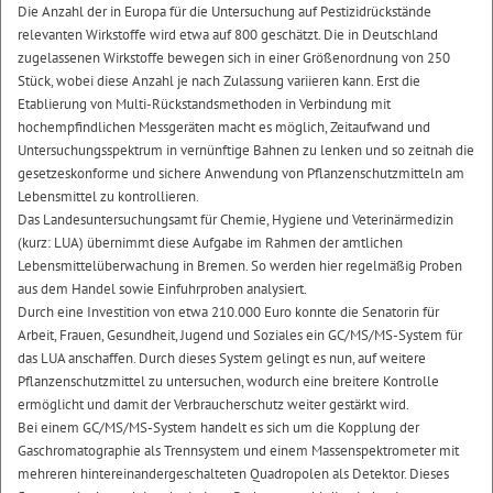
Die Anzahl der in Europa für die Untersuchung auf Pestizidrückstände
relevanten Wirkstoffe wird etwa auf 800 geschätzt. Die in Deutschland
zugelassenen Wirkstoffe bewegen sich in einer Größenordnung von 250
Stück, wobei diese Anzahl je nach Zulassung variieren kann. Erst die
Etablierung von Multi-Rückstandsmethoden in Verbindung mit
hochempfindlichen Messgeräten macht es möglich, Zeitaufwand und
Untersuchungsspektrum in vernünftige Bahnen zu lenken und so zeitnah die
gesetzeskonforme und sichere Anwendung von Pflanzenschutzmitteln am
Lebensmittel zu kontrollieren.
Das Landesuntersuchungsamt für Chemie, Hygiene und Veterinärmedizin
(kurz: LUA) übernimmt diese Aufgabe im Rahmen der amtlichen
Lebensmittelüberwachung in Bremen. So werden hier regelmäßig Proben
aus dem Handel sowie Einfuhrproben analysiert.
Durch eine Investition von etwa 210.000 Euro konnte die Senatorin für
Arbeit, Frauen, Gesundheit, Jugend und Soziales ein GC/MS/MS-System für
das LUA anschaffen. Durch dieses System gelingt es nun, auf weitere
Pflanzenschutzmittel zu untersuchen, wodurch eine breitere Kontrolle
ermöglicht und damit der Verbraucherschutz weiter gestärkt wird.
Bei einem GC/MS/MS-System handelt es sich um die Kopplung der
Gaschromatographie als Trennsystem und einem Massenspektrometer mit
mehreren hintereinandergeschalteten Quadropolen als Detektor. Dieses